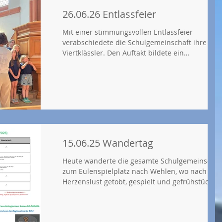
26.06.26 Entlassfeier
Mit einer stimmungsvollen Entlassfeier
verabschiedete die Schulgemeinschaft ihre
Viertklässler. Den Auftakt bildete ein
ökumenischer Gottesdienst, bevor sich
Schülerinnen und Schüler, Eltern, Lehrkräfte u
Gäste auf dem Schulhof zur offiziellen Feier
versammelten. Die Viertklässler gestalteten das
Programm mit muskalischen Beiträgen und
einem schwungvollen Tanz. Schulleitung und
Lehrkräfte blickten auf die vergangenen vier Ja
zurück und wünschten den Kindern für ihren w
15.06.25 Wandertag
Heute wanderte die gesamte Schulgemeinschaf
zum Eulenspielplatz nach Wehlen, wo nach
Herzenslust getobt, gespielt und gefrühstückt
wurde. Anschließend fanden alle Kinder auf
einem Schiff Platz, um nach Bernkastel zu fahre
Viele Kinder fanden dies sehr aufregend und