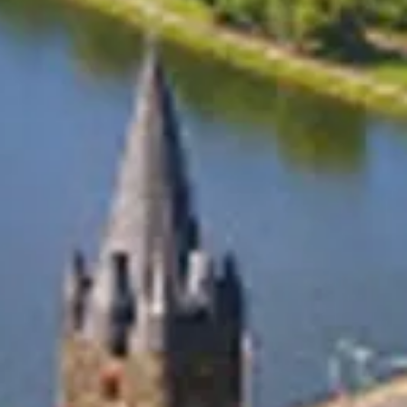
en
u
ve
en