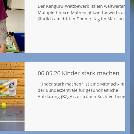
Der Känguru-Wettbewerb ist ein weltweiter
Multiple-Choice-Mathematikwettbewerb, der
jährlich am dritten Donnerstag im März an viel
Schulen stattfindet. Ziel ist es, Freude an der
Mathematik zu wecken und logisches Denken z
fördern. Teilnehmen können Schülerinnen und
Schüler der Klassen 3 und 4. An unserer Schule
nahmen knapp 50 Kinder teil. Heute kamen
endlich die Platzierungen, Urkunden und Preise
an, worüber sich alle sehr freuten und das
Knobelspiel dirket ausprobiert
06.05.26 Kinder stark machen
"Kinder stark machen" ist eine Mitmach-Initiati
der Bundeszentrale für gesundheitliche
Aufklärung (BZgA) zur frühen Suchtvorbeugung
für Kinder ab vier Jahren. Ziel ist es,
Selbstvertrauen, Selbstwertgefühl, Konflikt- und
Kommunikationsfähigkeit zu fördern, damit
Kinder später gegen Gruppendruck "Nein" sag
können. Unsere Schülerinnen und Schüler