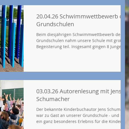
konnten in den vergangenen zwei Tagen zu
diesem Thema einen tollen Parcours in unserer
Turnhalle durchlaufen, dessen Materialien
20.04.26 Schwimmwettbewerb der
Grundschulen
Beim diesjährigen Schwimmwettbewerb der
Grundschulen nahm unsere Schule mit großer
Begeisterung teil. Insgesamt gingen 8 Jungen u
Mädchen aus den 3. und 4. Klassen für unsere
Schule an den Start und stellten ihr Können im
Wasser unter Beweis. Im Teilnehmerfeld von 12
Grundschulen aus dem Kreisgebiet kam es zu
vielen spannenden Wettkämpfen. Besonders
aufregend waren die Kopf-an-Kopf-Rennen mit
der Grundschule aus Mülheim, bei denen unse
03.03.26 Autorenlesung mit Jens
Schwimmerinnen und Schwimmer g
Schumacher
Der bekannte Kinderbuchautor Jens Schumach
war zu Gast an unserer Grundschule - und es w
ein ganz besonderes Erlebnis für die Kinder de
3. und 4. Klassen! Schon beim Betreten des