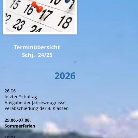
nd
Terminübersicht
Schj. 24/25
2026
hre
ei
26.06.
letzter Schultag
t
Ausgabe der Jahreszeugnisse
Verabschiedung der 4. Klassen
29.06.-07.08.
n.
Sommerferien
​10.08.