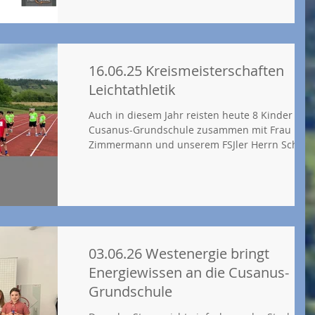
spannend, da es ihre erste Schifffahrt war!
16.06.25 Kreismeisterschaften
Leichtathletik
Auch in diesem Jahr reisten heute 8 Kinder der
Cusanus-Grundschule zusammen mit Frau
Zimmermann und unserem FSJler Herrn Schäfe
zum Kreisportfest nach Wittlich, um sich im Te
mit anderen Schulen zu messen. Und das habe
sie sehr gut gemacht, denn am Ende, als alle
Punkte zusammengezählt waren, hieß es: Platz 
von 25! 80 Euro Preisgeld für die Anschaffung
neuer Sportgeräte für die Cusanus-Grundschul
sicherten sich Nina, Luise, Mara, Jolie, Miron,
03.06.26 Westenergie bringt
Murat, Fritz und Miran. D
Energiewissen an die Cusanus-
Grundschule