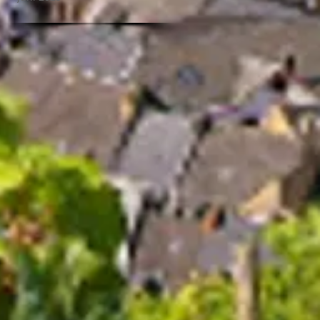
e.
r
er
nd