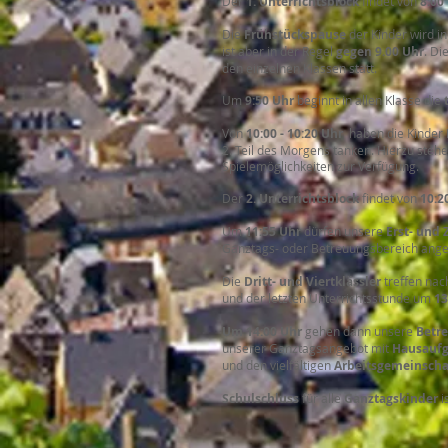
Der
1. Unterrichtsblock
findet von
8:00
Die
Frühstückspause
der Kinder wird in
ist aber in der Regel
gegen 9.00 Uhr
. Di
den einzelnen Klassen statt.
Um
9:50 Uhr
beginnt in allen Klasse die
Von
10:00 - 10:20 Uhr
haben die Kinder
2. Teil des Morgens tanken. Hierzu stehe
Spielemöglichkeiten zur Verfügung.
Der
2. Unterrichtsblock
findet von
10:2
Um
11:55 Uhr
dürfen unsere
Erst- und 
Ganztags- oder Betreuungsbereich angem
Die
Dritt- und Viertklässler
treffen nac
und der letzten Unterrichtsstunde um
13
Um 14:00 Uhr
gehen dann unsere
Betr
unserer Ganztagsangebot mit
Hausauf
und den vielfältigen
Arbeitsgemeinscha
Schulschluss
für alle
Ganztagskinder
i