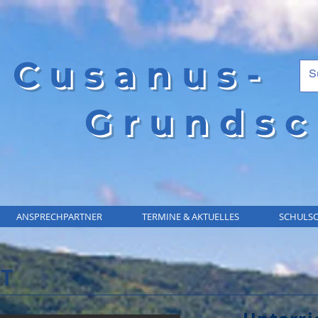
Cusanus-
Grundsc
ANSPRECHPARTNER
TERMINE & AKTUELLES
SCHULSO
T