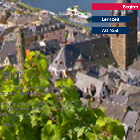
 Uhr bis 10:00
Uhr statt.
Beginn 
dividuell von jeder Klassenleitung festgelegt,
ese findet während des 1. Unterrichtsblocks in
Lernzeit
AG-Zeit
tägliche, verbindliche Lesezeit
.
Hofpause
und können neue Energie für den
n den Schülern eine Vielzahl von
0 bis 11:55 Uhr
statt.
Zweitklässler
nach Hause. Für die im
eldeten Kinder geht es nun in die
Mensa
.
h der
2. Hofpause
von
11:55 bis 12:15 Uhr
:00 Uhr in der Mensa
ein.
euungskinder nach Hause
und es beginnt
gabenbetreuung
(14:00 Uhr bis 15:00 Uhr)
ften
(15:00 Uhr bis 16:00 Uhr).
st
16:00
Uhr
.