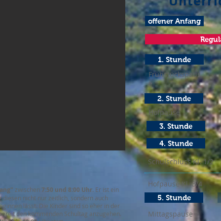
Unterri
offener Anfang
Regul
1. Stunde
Frühstückspaus
e
2. Stunde
Hofpause
3. Stunde
4. Stunde
Schulschluss Kl. 1/2
Hofpause Kl. 3/4
fang"
zwischen
7:50 und 8:00 Uhr.
Er ist ein
5. Stunde
 diesen nicht nur zeitlich, sondern auch
eginnen lässt. Die Kinder sind so eher in der
Mittagspause
ebereit den kommenden Schultag anzugehen.