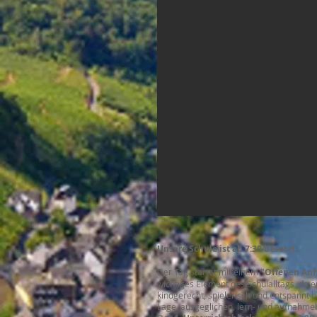
Unsere Schule ist ab 7:30 besetzt
.
Der Tag startet mit einem
"Offenen An
wichtiges Element des Schulalltags, da er
kindgerecht, spielerisch und entspannt b
Lage, ausgeglichen, lern- und aufnahm