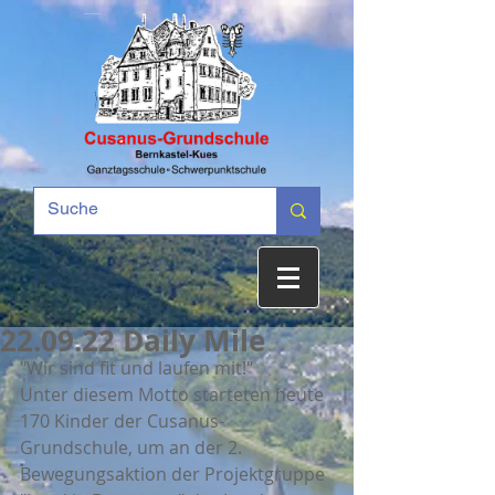
22.09.22 Daily Mile
"Wir sind fit und laufen mit!" 
Unter diesem Motto starteten heute 
170 Kinder der Cusanus-
Grundschule, um an der 2. 
Bewegungsaktion der Projektgruppe 