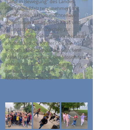
"Land in Bewegung" des Landes 
Rheinland-Pfalz teilzunehmen. Mit 
dieser tollen Aktion möchten wir 
gemeinsam mit anderen Kitas und 
Grundschulen ein Zeichen zur 
Bewegungsförderung im Kindesalter 
setzen. Und die Kinder? Sie alle 
können sehr stolz darauf sein, eine 
Meile (1,6km) entlang des Moselufers 
gelaufen zu sein! Außerdem gab es 
für alle Teilnehmer ein 
Motivationsarmband.