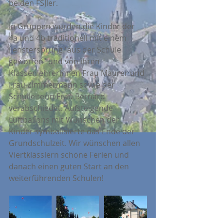
beiden FSJler.
In Gruppen wurden die Kinder der 
4a und 4b traditionell mit einem 
Fenstersprung "aus der Schule 
geworfen" und von ihren 
Klassenlehrerinnen Frau Maurer und 
Frau Zimmermann sowie der 
Schulleiterin Frau Bernard 
verabschiedet. Aufsteigende 
Luftballons mit Wünschen der 
Kinder symbolisierte das Ende der 
Grundschulzeit. Wir wünschen allen 
Viertklässlern schöne Ferien und 
danach einen guten Start an den 
weiterführenden Schulen!