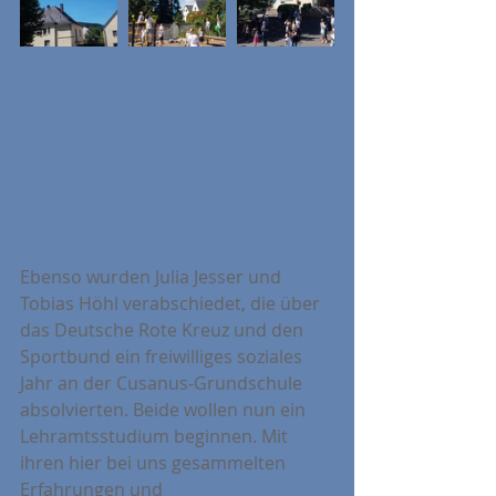
Ebenso wurden Julia Jesser und 
Tobias Höhl verabschiedet, die über 
das Deutsche Rote Kreuz und den 
Sportbund ein freiwilliges soziales 
Jahr an der Cusanus-Grundschule 
absolvierten. Beide wollen nun ein 
Lehramtsstudium beginnen. Mit 
ihren hier bei uns gesammelten 
Erfahrungen und 