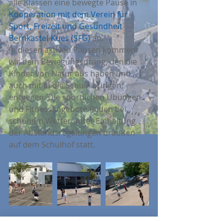
alle Klassen eine bewegte Pause in 
Kooperation mit dem Verein für 
Sport, Freizeit und Gesundheit 
Bernkastel-Kues (SFG)
 an. 
In diesen aktiven Pausen kommen 
wir dem Bewegungsdrang, den die 
Kinder von Natur aus haben und 
auch mit in die Schule bringen, 
entgegen. Die sportlichen Übungen 
und Fitnessangebote finden bei 
schönem Wetter unter Einhaltung 
der Abstandsregelungen draußen 
auf dem Schulhof statt.