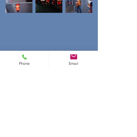
Phone
Email