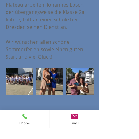
Plateau arbeiten. Johannes Lösch, 
der übergangsweise die Klasse 2a 
leitete, tritt an einer Schule bei 
Dresden seinen Dienst an.
Wir wünschen allen schöne 
Sommerferien sowie einen guten 
Start und viel Glück!
Phone
Email