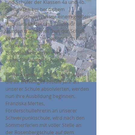
und Schüler der Klassen 4a und 4b. 
Sie führten bei herrlichem 
Sonnenschein und vor einem großen 
Publikum Lieder und Tänze vor und 
wurden traditionell "aus der Schule 
geworfen". Für sie beginnt nun nach 
den Ferien ein neuer 
Lebensabschnitt an den 
weiterführenden Schulen.
Tamara Geiter und Lea Benzmüller, 
die ihr freiwilliges soziale Jahr an 
unserer Schule absolvierten, werden 
nun ihre Ausbildung beginnen. 
Franziska Mertes, 
Förderschullehrerin an unserer 
Schwerpunktschule, wird nach den 
Sommerferien mit voller Stelle an 
der Rosenbergschule auf dem 