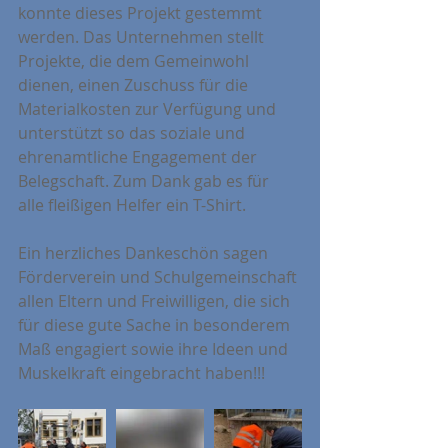
konnte dieses Projekt gestemmt 
werden. Das Unternehmen stellt 
Projekte, die dem Gemeinwohl 
dienen, einen Zuschuss für die 
Materialkosten zur Verfügung und 
unterstützt so das soziale und 
ehrenamtliche Engagement der 
Belegschaft. Zum Dank gab es für 
alle fleißigen Helfer ein T-Shirt.
Ein herzliches Dankeschön sagen 
Förderverein und Schulgemeinschaft 
allen Eltern und Freiwilligen, die sich 
für diese gute Sache in besonderem 
Maß engagiert sowie ihre Ideen und 
Muskelkraft eingebracht haben!!!