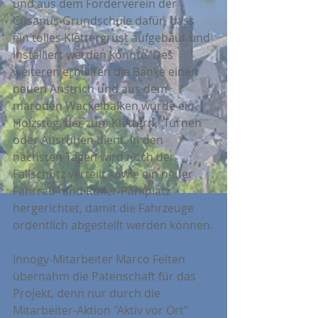
und aus dem Förderverein der 
Cusanus-Grundschule dafür, dass 
ein tolles Klettergrüst aufgebaut und 
installiert werden konnte. Des 
weiteren erhielten die Bänke einen 
neuen Anstrich und aus dem 
maroden Wackelbalken wurde ein 
Holzsteg, der zum Klettern,  Turnen 
oder Ausruhen dient. In den 
nächsten Tagen wird noch der 
Fallschutz verteilt sowie ein neuer 
Fahrrad- und Roller-Parkplatz 
hergerichtet, damit die Fahrzeuge 
ordentlich abgestellt werden können.
Innogy-Mitarbeiter Marco Felten 
übernahm die Patenschaft für das 
Projekt, denn nur durch die 
Mitarbeiter-Aktion "Aktiv vor Ort" 