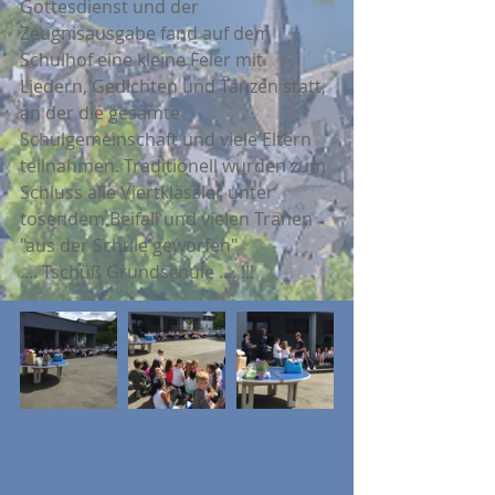
Gottesdienst und der 
Zeugnisausgabe fand auf dem 
Schulhof eine kleine Feier mit 
Liedern, Gedichten und Tänzen statt, 
an der die gesamte 
Schulgemeinschaft und viele Eltern 
teilnahmen. Traditionell wurden zum 
Schluss alle Viertklässler unter 
tosendem Beifall und vielen Tränen 
"aus der Schule geworfen"
.... Tschüß Grundschule .... !!!