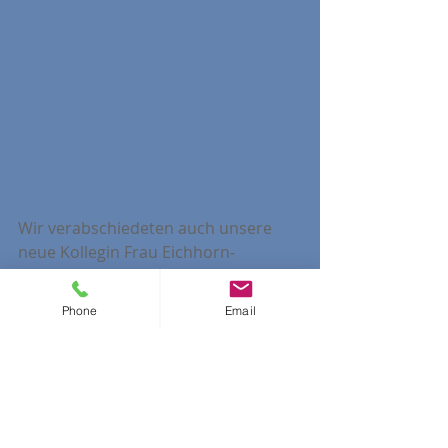
Wir verabschiedeten auch unsere 
neue Kollegin Frau Eichhorn-
Sanchen, die uns nach ihrer 
Elternzeit ausgeholfen hat und nun 
Phone
Email
wieder zu ihrer Stammschule nach 
Hasborn wechselt. Außerdem 
verabschiedeten wir unsere beiden 
FSJler Frau Oliveira, die nach einem 
Jahr sozialer Arbeit nun ihr Studium 
beginnt, und Herrn Thiel, der eine 