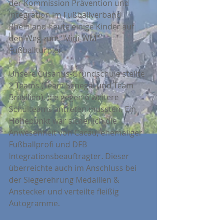
der Kommission Prävention und 
Integration im Fußballverband 
Rheinland heute einige Kinder auf 
den Weg zum "Mini-WM"-
Fußballturnier.
Unsere Cusanus-Grundschule stellte 
2 Teams (Team Senegal und Team 
Brasilien), die gegen 6 weitere 
Schulteams antreten mussten. Ein 
Höhepunkt war sicherlich die 
Anwesenheit von Cacau, ehemaliger 
Fußballprofi und DFB 
Integrationsbeauftragter. Dieser 
überreichte auch im Anschluss bei 
der Siegerehrung Medaillen & 
Anstecker und verteilte fleißig 
Autogramme.