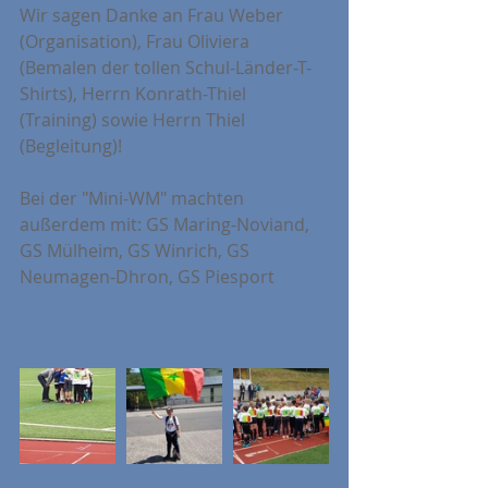
Wir sagen Danke an Frau Weber 
(Organisation), Frau Oliviera 
(Bemalen der tollen Schul-Länder-T-
Shirts), Herrn Konrath-Thiel 
(Training) sowie Herrn Thiel 
(Begleitung)!
Bei der "Mini-WM" machten 
außerdem mit: GS Maring-Noviand, 
GS Mülheim, GS Winrich, GS 
Neumagen-Dhron, GS Piesport