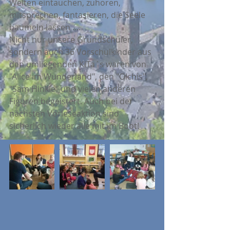
Welten eintauchen, zuhören, 
mitsprechen, fantasieren, die Seele 
baumeln lassen ....
Nicht nur unsere Grundschüler, 
sondern auch 36 Vorschulkinder aus 
den umliegenden KiTa´s waren von 
"Alice im Wunderland", den "Olchis", 
"Sam Hinkle" und vielen anderen 
Figuren begeistert. Auch bei der 
nächsten Vorleseaktion sind 
sicherlich wieder alle mit im Boot!