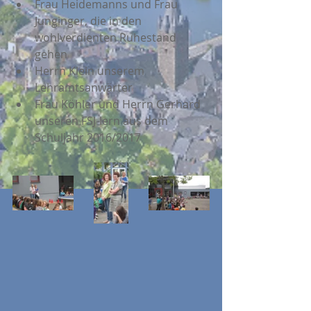
Frau Heidemanns und Frau 
Junginger, die in den 
wohlverdienten Ruhestand 
gehen  
Herrn Klein unserem 
Lehramtsanwärter  
Frau Köhler und Herrn Gerhard 
unseren FSJ-lern aus dem 
Schuljahr 2016/2017 