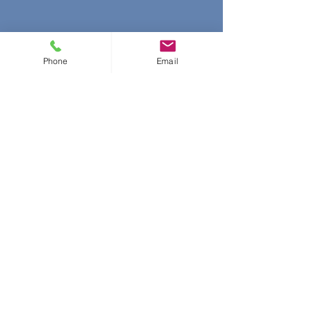
Phone
Email
Kommentare
Kommentar verfassen...