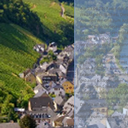
Am 23.04.2017 war der di
Welttag des Buches. Dies
nahmen wir uns zum Anl
einmal eine Vorlesestund
Grundschule zu veranstal
finden es schön, wenn i
vorgelesen wird, sie dann
Entspannung und zur 
Phantasiebildung erhalte
Bedürfnis wollen wir mit
unserer Schule in versch
bekannt war. Im gesamte
gebannt lustigen, aber 
brüllenden Löwen, Zauber
Wassermännern oder Glü
magische Tiere waren au
Die Vorschulkinder ware
wenig Schulluft.
Wir freuen uns bereits a