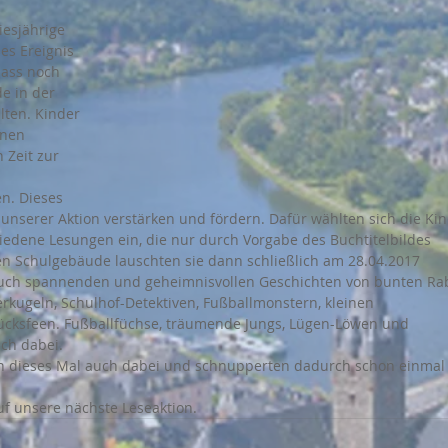
esjährige 
es Ereignis 
ass noch 
e in der 
ten. Kinder 
hnen 
 Zeit zur 
n. Dieses 
 unserer Aktion verstärken und fördern. Dafür wählten sich die Kin
iedene Lesungen ein, die nur durch Vorgabe des Buchtitelbildes 
n Schulgebäude lauschten sie dann schließlich am 28.04.2017 
auch spannenden und geheimnisvollen Geschichten von bunten Ra
kugeln, Schulhof-Detektiven, Fußballmonstern, kleinen 
cksfeen. Fußballfüchse, träumende Jungs, Lügen-Löwen und 
ch dabei.
n dieses Mal auch dabei und schnupperten dadurch schon einmal 
uf unsere nächste Leseaktion.