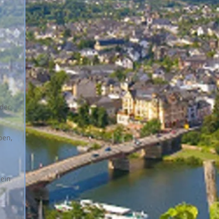
der 
ben, 
ein 