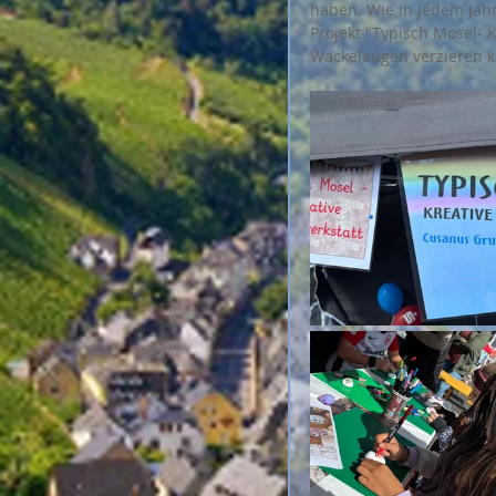
haben. Wie in jedem Jah
Projekt "Typisch Mosel- 
Wackelaugen verzieren ko