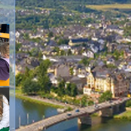
Y-
en 
bt!