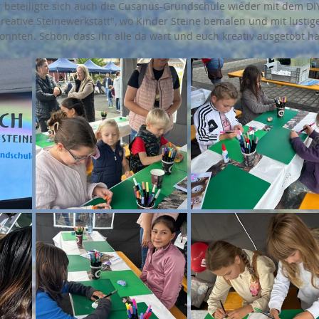
r beteiligte sich auch die Cusanus-Grundschule wieder mit dem DI
Kreative Steinewerkstatt", wo Kinder Steine bemalen und mit lustig
nnten. Schön, dass ihr alle da wart und euch kreativ ausgetobt ha