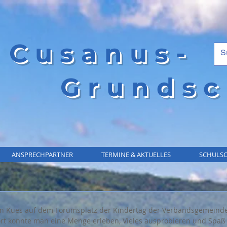
Cusanus-
Grundsc
ANSPRECHPARTNER
TERMINE & AKTUELLES
SCHULSO
in Kues auf dem Forumsplatz der Kindertag der Verbandsgemeinde
Dort konnte man eine Menge erleben, Vieles ausprobieren und Spaß