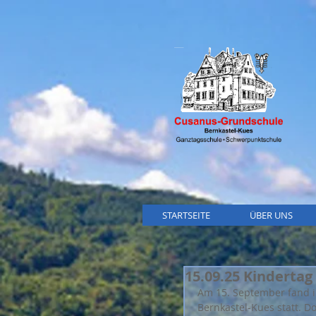
STARTSEITE
ÜBER UNS
15.09.25 Kindertag
Am 15. September fand 
Bernkastel-Kues statt. 