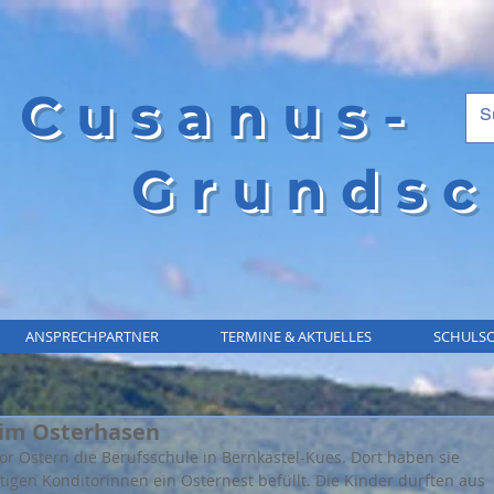
Cusanus-
Grundsc
ANSPRECHPARTNER
TERMINE & AKTUELLES
SCHULSO
eim Osterhasen
or Ostern die Berufsschule in Bernkastel-Kues. Dort haben sie 
gen Konditorinnen ein Osternest befüllt. Die Kinder durften aus 