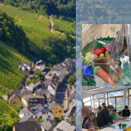
Marzipan einen Osterhas
den Umgang mit einer Ai
Schokohase dazu. Mmmmh