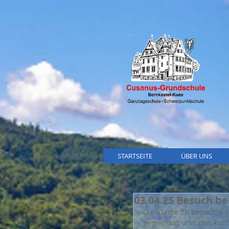
STARTSEITE
ÜBER UNS
03.04.25 Besuch b
Die Klasse 2b besuchte v
gemeinsam mit den künfti