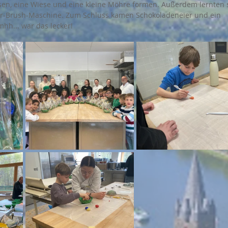
en, eine Wiese und eine kleine Möhre formen. Außerdem lernten s
r-Brush-Maschine. Zum Schluss kamen Schokoladeneier und ein 
h... war das lecker!