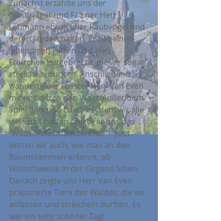
Zunächst erzählte uns der 
Berufsjäger und Falkner Herr 
Lehmann etwas über Raubvögel und 
deren Jagdverhalten. Er hat einen 
lebendigen Falken und zwei 
Frettchen mitgebracht, die wir sogar 
streicheln durften. Anschließend 
wanderte der Förster Herr Van Even 
mit uns durch den Wald. Außer dem 
Spiel "Igel und Eule", bei dem wir alle 
viel Spaß hatten, zeigte er uns das 
"Wildschweinbadezimmer"!  Jetzt 
wissen wir auch, wie man an den 
Baumstämmen erkennt, ob 
Wildschweine in der Gegend leben. 
Danach zeigte uns Herr Van Even 
präparierte Tiere des Waldes, die wir 
anfassen und streicheln durften. Es 
war ein sehr schöner Tag!