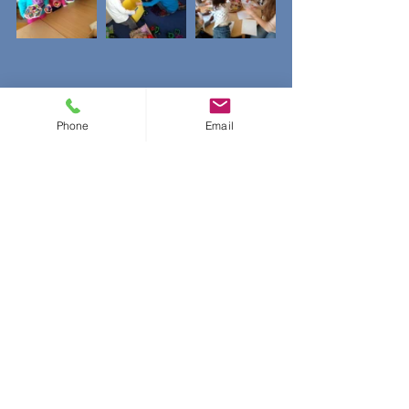
Phone
Email
Kommentare